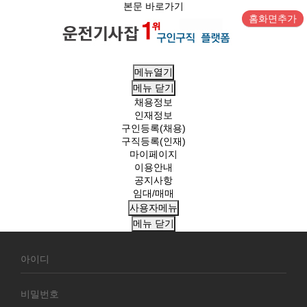
본문 바로가기
홈화면추가
메뉴열기
메뉴
닫기
채용정보
인재정보
구인등록(채용)
구직등록(인재)
마이페이지
이용안내
공지사항
임대/매매
사용자메뉴
메뉴
닫기
회
원
로
그
인