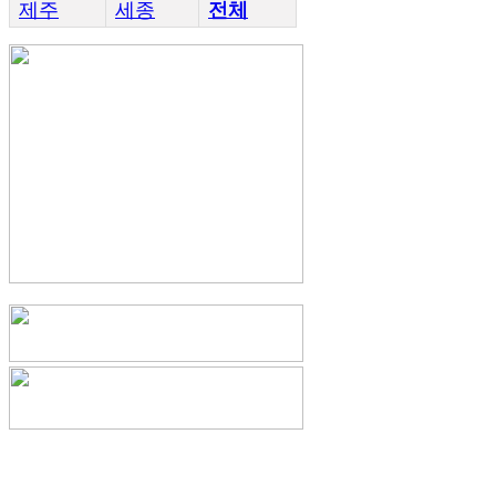
제주
세종
전체