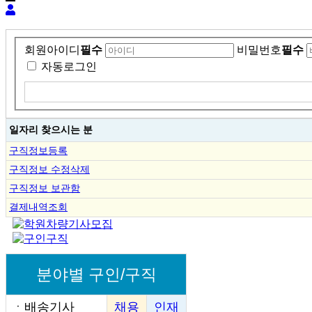
회원아이디
필수
비밀번호
필수
자동로그인
일자리 찾으시는 분
구직정보등록
구직정보 수정삭제
구직정보 보관함
결제내역조회
분야별 구인/구직
ㆍ
배송기사
채용
인재