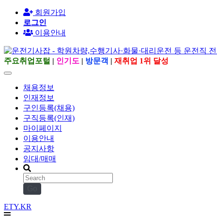
회원가입
로그인
이용안내
주요취업포털
|
인기도
|
방문객
|
재취업 1위 달성
채용정보
인재정보
구인등록(채용)
구직등록(인재)
마이페이지
이용안내
공지사항
임대/매매
Go
ETY.KR