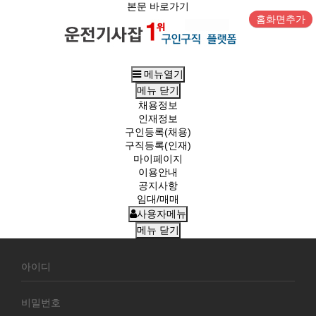
본문 바로가기
홈화면추가
메뉴열기
메뉴
닫기
채용정보
인재정보
구인등록(채용)
구직등록(인재)
마이페이지
이용안내
공지사항
임대/매매
사용자메뉴
메뉴
닫기
회
원
로
그
인