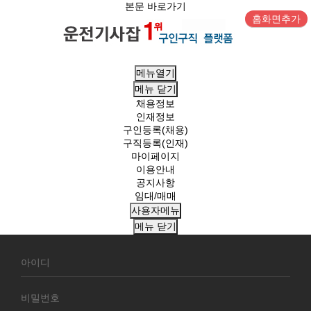
본문 바로가기
홈화면추가
메뉴열기
메뉴
닫기
채용정보
인재정보
구인등록(채용)
구직등록(인재)
마이페이지
이용안내
공지사항
임대/매매
사용자메뉴
메뉴
닫기
회
원
로
그
인