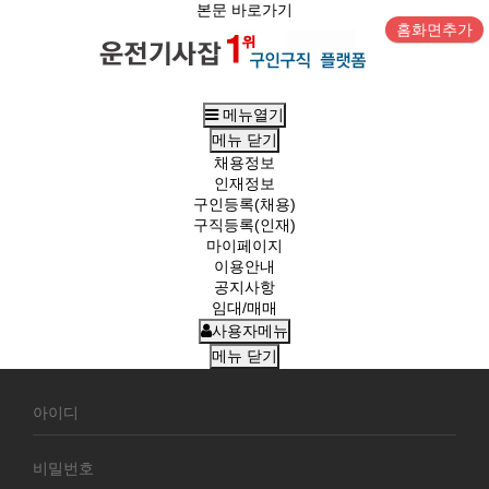
본문 바로가기
홈화면추가
메뉴열기
메뉴
닫기
채용정보
인재정보
구인등록(채용)
구직등록(인재)
마이페이지
이용안내
공지사항
임대/매매
사용자메뉴
메뉴
닫기
회
원
로
그
인