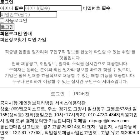
로그인
아이디
필수
비밀번호
필수
자동로그인
회원로그인 안내
회원정보찾기
회원 가입
직종별·업종별 일자리와 구인구직 정보를 한눈에 확인할 수 있는 취업 플
랫폼입니다.
전국 채용공고, 취업정보, 일자리 소식을 실시간으로 제공합니다.
구직자는 원하는 분야의 최신 일자리 정보를 빠르게 찾을 수 있으며,
기업은 필요 인재를 효율적으로 채용할 수 있는 매칭 기능을 제공합니다.
누구나 편리하게 이용할 수 있는 실시간 구인구직 서비스입니다.
로그인
PC버전
공지사항
개인정보처리방침
서비스이용약관
상호: (주)웹모아소프트, 주소: 경기도 고양시 일산동구 고봉로678번 길
155(성석동) 전화(평일오전 10시~17시까지): 010-4730-4343(회원가입
시 장애,오류,결제문의만 가능합니다) 이메일: okpage@naver.com
통신판매업신고번호 : 경기고양-제3314호 대표자 : 임현자, 사업자등록
번호 : 122-81-72763 , 직업정보제공사업신고번호 : 고양 유료 제2009-3
호