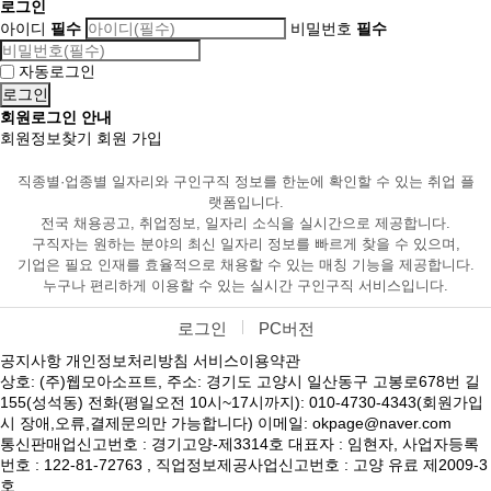
로그인
아이디
필수
비밀번호
필수
자동로그인
회원로그인 안내
회원정보찾기
회원 가입
직종별·업종별 일자리와 구인구직 정보를 한눈에 확인할 수 있는 취업 플
랫폼입니다.
전국 채용공고, 취업정보, 일자리 소식을 실시간으로 제공합니다.
구직자는 원하는 분야의 최신 일자리 정보를 빠르게 찾을 수 있으며,
기업은 필요 인재를 효율적으로 채용할 수 있는 매칭 기능을 제공합니다.
누구나 편리하게 이용할 수 있는 실시간 구인구직 서비스입니다.
로그인
PC버전
공지사항
개인정보처리방침
서비스이용약관
상호: (주)웹모아소프트, 주소: 경기도 고양시 일산동구 고봉로678번 길
155(성석동) 전화(평일오전 10시~17시까지): 010-4730-4343(회원가입
시 장애,오류,결제문의만 가능합니다) 이메일: okpage@naver.com
통신판매업신고번호 : 경기고양-제3314호 대표자 : 임현자, 사업자등록
번호 : 122-81-72763 , 직업정보제공사업신고번호 : 고양 유료 제2009-3
호