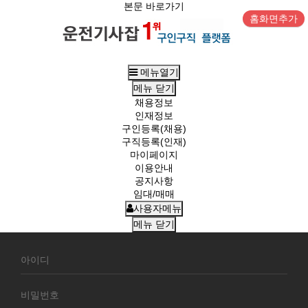
본문 바로가기
홈화면추가
메뉴열기
메뉴
닫기
채용정보
인재정보
구인등록(채용)
구직등록(인재)
마이페이지
이용안내
공지사항
임대/매매
사용자메뉴
메뉴
닫기
회
원
로
그
인