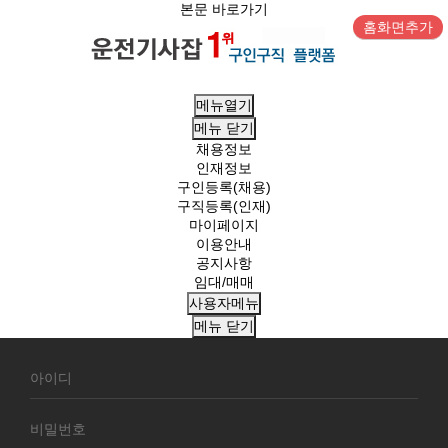
본문 바로가기
홈화면추가
메뉴열기
메뉴
닫기
채용정보
인재정보
구인등록(채용)
구직등록(인재)
마이페이지
이용안내
공지사항
임대/매매
사용자메뉴
메뉴
닫기
회
원
로
그
인