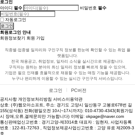
로그인
아이디
필수
비밀번호
필수
자동로그인
회원로그인 안내
회원정보찾기
회원 가입
직종별·업종별 일자리와 구인구직 정보를 한눈에 확인할 수 있는 취업 플
랫폼입니다.
전국 채용공고, 취업정보, 일자리 소식을 실시간으로 제공합니다.
구직자는 원하는 분야의 최신 일자리 정보를 빠르게 찾을 수 있으며,
기업은 필요 인재를 효율적으로 채용할 수 있는 매칭 기능을 제공합니다.
누구나 편리하게 이용할 수 있는 실시간 구인구직 서비스입니다.
로그인
PC버전
공지사항
개인정보처리방침
서비스이용약관
상호: (주)웹모아소프트, 주소: 경기도 고양시 일산동구 고봉로678번 길
155(성석동) 전화(평일오전 10시~17시까지): 010-4730-4343(회원가입
시 장애,오류,결제문의만 가능합니다) 이메일: okpage@naver.com
통신판매업신고번호 : 경기고양-제3314호 대표자 : 임현자, 사업자등록
번호 : 122-81-72763 , 직업정보제공사업신고번호 : 고양 유료 제2009-3
호