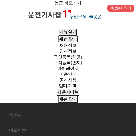
본문 바로가기
홈화면추가
메뉴열기
메뉴
닫기
채용정보
인재정보
구인등록(채용)
구직등록(인재)
마이페이지
이용안내
공지사항
임대/매매
사용자메뉴
메뉴
닫기
회
원
로
그
인