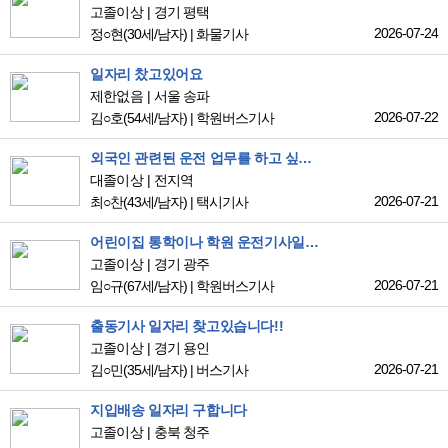
고졸이상
경기 평택
2026-07-24
정○현
(30세/남자)
|
화물기사
일자리 찼고있어요
제한없음
서울 송파
2026-07-22
김○호
(54세/남자)
|
학원버스기사
외국인 관련된 운전 업무를 하고 싶어요
대졸이상
전지역
2026-07-21
최○찬
(43세/남자)
|
택시기사
어린이집 통학이나 학원 운전기사일을 찾고있습니다
고졸이상
경기 광주
2026-07-21
임○규
(67세/남자)
|
학원버스기사
출동기사 일자리 찾고있습니다!!
고졸이상
경기 용인
2026-07-21
김○민
(35세/남자)
|
버스기사
지입배송 일자리 구합니다
고졸이상
충북 청주