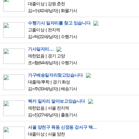
대졸이상
강원 춘천
김○수
(42세/남자)
|
화물기사
수행기사 일자리를 찾고 있습니다
고졸이상
전지역
김○탁
(22세/남자)
|
수행기사
기사일자리....
제한없음
경기 고양
조○형
(64세/남자)
|
수행기사
가구배송일자리찾고있습니다
대졸재/후학
경기 화성
김○주
(33세/남자)
|
배송기사
렉카 일자리 알아보고있습니다
제한없음
서울 전지역
김○진
(27세/남자)
|
출동기사
서울 양천구 목동 신정동 강서구 택배기사 일자리 찾습니다
대졸이상
서울 양천