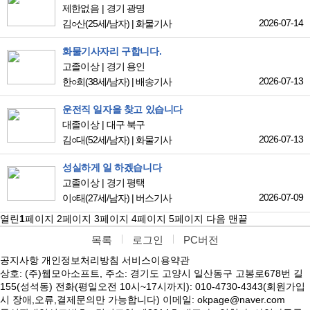
제한없음
경기 광명
2026-07-14
김○산
(25세/남자)
|
화물기사
화물기사자리 구합니다.
고졸이상
경기 용인
2026-07-13
한○희
(38세/남자)
|
배송기사
운전직 일자을 찾고 있습니다
대졸이상
대구 북구
2026-07-13
김○대
(52세/남자)
|
화물기사
성실하게 일 하겠습니다
고졸이상
경기 평택
2026-07-09
이○태
(27세/남자)
|
버스기사
열린
1
페이지
2
페이지
3
페이지
4
페이지
5
페이지
다음
맨끝
목록
로그인
PC버전
공지사항
개인정보처리방침
서비스이용약관
상호: (주)웹모아소프트, 주소: 경기도 고양시 일산동구 고봉로678번 길
155(성석동) 전화(평일오전 10시~17시까지): 010-4730-4343(회원가입
시 장애,오류,결제문의만 가능합니다) 이메일: okpage@naver.com