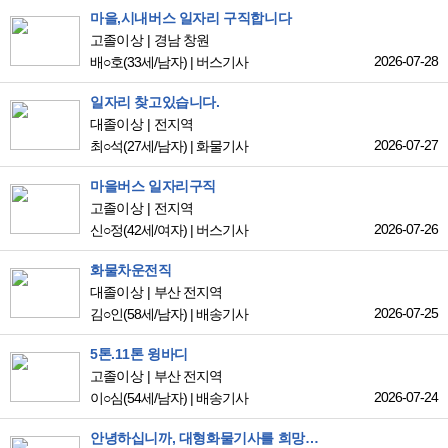
마을,시내버스 일자리 구직합니다
고졸이상
경남 창원
2026-07-28
배○호
(33세/남자)
|
버스기사
일자리 찾고있습니다.
대졸이상
전지역
2026-07-27
최○석
(27세/남자)
|
화물기사
마을버스 일자리구직
고졸이상
전지역
2026-07-26
신○정
(42세/여자)
|
버스기사
화물차운전직
대졸이상
부산 전지역
2026-07-25
김○인
(58세/남자)
|
배송기사
5톤.11톤 윙바디
고졸이상
부산 전지역
2026-07-24
이○심
(54세/남자)
|
배송기사
안녕하십니까, 대형화물기사를 희망하여 지원하였습니다!