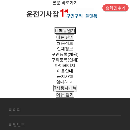
본문 바로가기
홈화면추가
메뉴열기
메뉴
닫기
채용정보
인재정보
구인등록(채용)
구직등록(인재)
마이페이지
이용안내
공지사항
임대/매매
사용자메뉴
메뉴
닫기
회
원
로
그
인