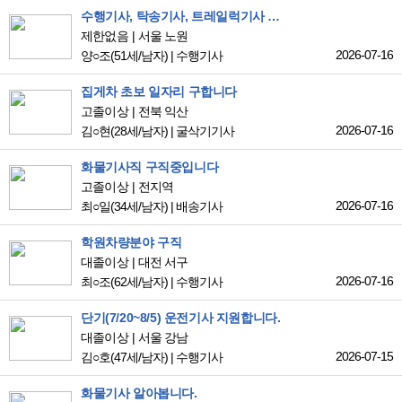
수행기사, 탁송기사, 트레일럭기사 가능
제한없음
서울 노원
2026-07-16
양○조
(51세/남자)
|
수행기사
집게차 초보 일자리 구합니다
고졸이상
전북 익산
2026-07-16
김○현
(28세/남자)
|
굴삭기기사
화물기사직 구직중입니다
고졸이상
전지역
2026-07-16
최○일
(34세/남자)
|
배송기사
학원차량분야 구직
대졸이상
대전 서구
2026-07-16
최○조
(62세/남자)
|
수행기사
단기(7/20~8/5) 운전기사 지원합니다.
대졸이상
서울 강남
2026-07-15
김○호
(47세/남자)
|
수행기사
화물기사 알아봅니다.